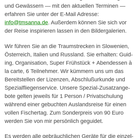
und Gewässern — mit den aktuellen Ter­mi­nen —
erfahren Sie unter der E‑Mail Adresse:
info@tmsanna.de
. Außer­dem kön­nen Sie sich vor
der Reise inspiri­eren lassen in den Bilder­ga­le­rien.
Wir führen Sie an die Traum­streck­en in Slowe­nien,
Öster­re­ich, Ital­ien und Rus­s­land. Sie erhal­ten: Guid­
ing, Organ­i­sa­tion, Super Früh­stück + Aben­dessen à
la carte, 6 Teil­nehmer. Wir küm­mern uns um das
Bere­it­stellen der Lizen­zen, Abschlußurkunde und
Spezialfliegenser­vice. Unsere Spezial-Zusatzange­
bote gel­ten jew­eils für 1 Per­son / Pri­vatschu­lung
während ein­er gebucht­en Aus­land­sreise für einen
vollen Fis­chertag. Zum Son­der­preis von 90 Euro
wer­den Sie von mir per­sön­lich geguidet.
Es wer­den alle gebräuch­lichen Geräte für die einzel­