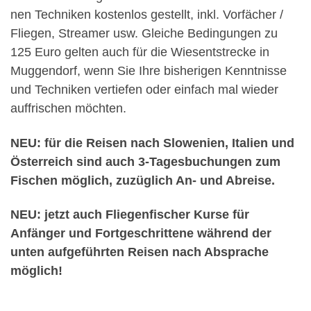
nen Tech­niken kosten­los gestellt, inkl. Vor­fäch­er /
Fliegen, Stream­er usw. Gle­iche Bedin­gun­gen zu
125 Euro gel­ten auch für die Wiesentstrecke in
Muggen­dorf, wenn Sie Ihre bish­eri­gen Ken­nt­nisse
und Tech­niken ver­tiefen oder ein­fach mal wieder
auf­frischen möcht­en.
NEU: für die Reisen nach Slowe­nien, Ital­ien und
Öster­re­ich sind auch 3‑Tagesbuchungen zum
Fis­chen möglich, zuzüglich An- und Abreise.
NEU: jet­zt auch Fliegen­fis­ch­er Kurse für
Anfänger und Fort­geschrit­tene während der
unten aufge­führten Reisen nach Absprache
möglich!