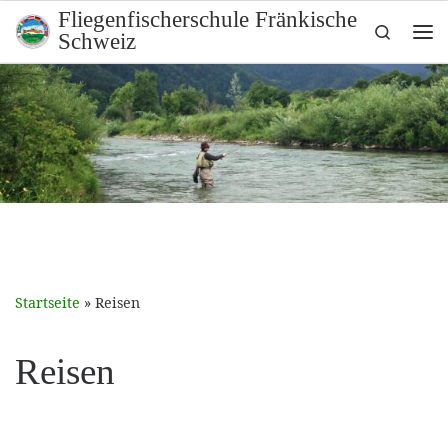
Fliegenfischerschule Fränkische
Zum Inhalt springen
Search
Schweiz
Me
Startseite
»
Reisen
Reisen