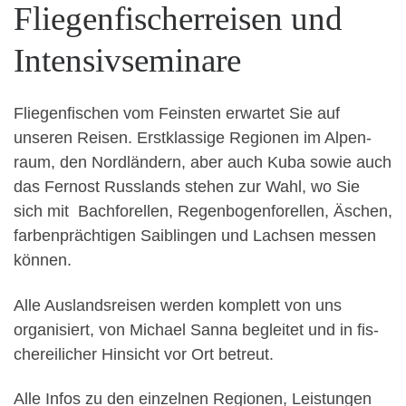
Fliegenfischerreisen und
Intensivseminare
Fliegen­fis­chen vom Fein­sten erwartet Sie auf
unseren Reisen. Erstk­las­sige Regio­nen im Alpen­
raum, den Nordlän­dern, aber auch Kuba sowie auch
das Fer­nost Rus­s­lands ste­hen zur Wahl, wo Sie
sich mit Bach­forellen, Regen­bo­gen­forellen, Äschen,
far­ben­prächti­gen Saib­lin­gen und Lach­sen messen
kön­nen.
Alle Aus­land­sreisen wer­den kom­plett von uns
organ­isiert, von Michael San­na begleit­et und in fis­
chereilich­er Hin­sicht vor Ort betreut.
Alle Infos zu den einzel­nen Regio­nen, Leis­tun­gen