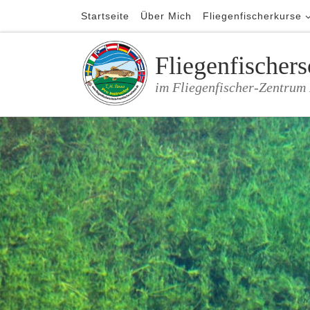
Startseite
Über Mich
Fliegenfischerkurse
Zum Inhalt springen
Fliegenfischer
im Fliegenfischer-Zentru