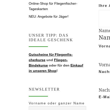
Online-Shop für Fliegenfischer-
Ihre
Tageskarten
NEU: Angebote für Jäger!
Nam
UNSER TIPP: DAS
Na
IDEALE GESCHENK
Vor­
Gutscheine für Fliegen­fis­
cherkurse
und
Fliegen-
Vor­
Bindekurse
oder für den
Einkauf
in unseren Shop
!
Nach
Nach
NEWSLETTER
E‑Ma
Vorname oder ganzer Name