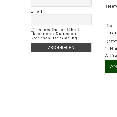
Tele­
Email
Rück­
Indem Du fortfährst,
Bit
akzeptierst Du unsere
Datenschutzerklärung.
Daten
Hie
Anfra
AN