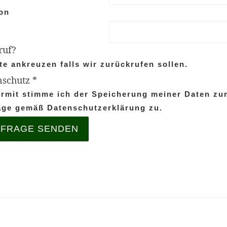
fon
ruf?
te ankreuzen falls wir zurück­rufen sollen.
­schutz
*
r­mit stimme ich der Spe­icherung mein­er Dat­en z
ge gemäß Daten­schutzerk­lärung zu.
FRAGE SENDEN