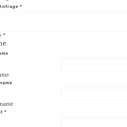
 Anfrage
*
e
*
me
name
name
­name
­name
il
*