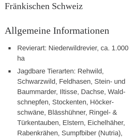
Fränkischen Schweiz
Allgemeine Informationen
Revier­art: Nieder­wil­drevi­er, ca. 1.000
ha
Jagdbare Tier­arten: Rehwild,
Schwarzwild, Feld­hasen, Stein- und
Baum­marder, Iltisse, Dachse, Wald­
schnepfen, Stock­en­ten, Höck­er­
schwäne, Blässhüh­n­er, Ringel- &
Türken­tauben, Elstern, Eichel­häher,
Rabenkrähen, Sumpf­biber (Nutria),