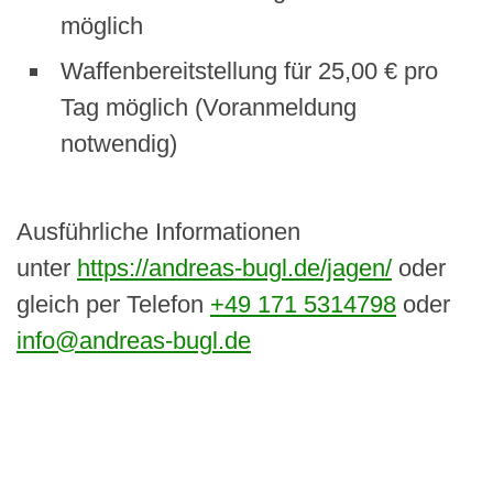
möglich
Waf­fen­bere­it­stel­lung für 25,00 € pro
Tag möglich (Voran­mel­dung
notwendig)
Aus­führliche Infor­ma­tio­nen
unter
https://andreas-bugl.de/jagen/
oder
gle­ich per Tele­fon
+49 171 5314798
oder
info@andreas-bugl.de