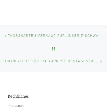
Beitragsnavigation
Vorheriger Beitrag
TAGESKARTEN-VERKAUF FÜR UNSER FISCHWASSER
ZURÜCK ZUR BEITRAGSL
Nä
ONLINE-SHOP FÜR FLIEGENFISCHER-TAGESKARTEN
Rechtliches
Impres­sum