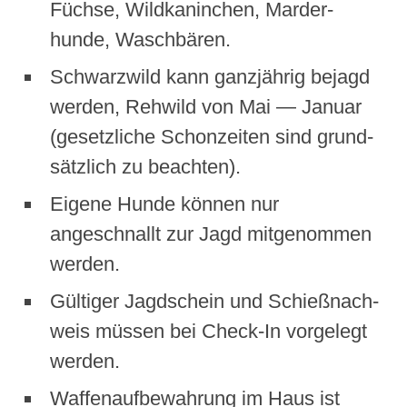
Füchse, Wild­kan­inchen, Marder­
hunde, Waschbären.
Schwarzwild kann ganzjährig bejagd
wer­den, Rehwild von Mai — Jan­u­ar
(geset­zliche Schonzeit­en sind grund­
sät­zlich zu beacht­en).
Eigene Hunde kön­nen nur
angeschnallt zur Jagd mitgenom­men
wer­den.
Gültiger Jagdschein und Schieß­nach­
weis müssen bei Check-In vorgelegt
wer­den.
Waf­fe­nauf­be­wahrung im Haus ist