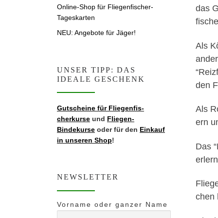
Online-Shop für Fliegenfischer-
das G
Tageskarten
fis­ch
NEU: Angebote für Jäger!
Als K
ander
UNSER TIPP: DAS
“Reiz
IDEALE GESCHENK
den F
Gutscheine für Fliegen­fis­
Als Ro
cherkurse
und
Fliegen-
ern u
Bindekurse
oder für den
Einkauf
in unseren Shop
!
Das “
erlern
NEWSLETTER
Flieg
chen 
Vorname oder ganzer Name