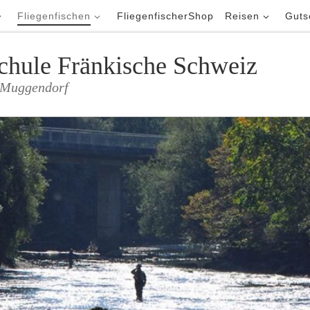
Fliegenfischen
FliegenfischerShop
Reisen
Guts
schule Fränkische Schweiz
m Muggendorf