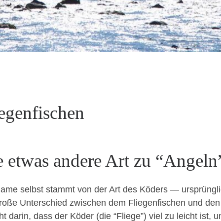
iegenfischen
e etwas andere Art zu “Angeln
me selb­st stammt von der Art des Köders — ursprünglich im
roße Unter­schied zwis­chen dem Fliegen­fis­chen und den
ht darin, dass der Köder (die “Fliege”) viel zu leicht ist,