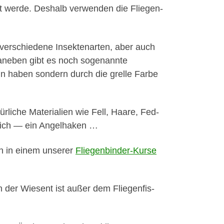
 werde. Deshalb ver­wen­den die Fliegen­
 ver­schiedene Insek­te­narten, aber auch
Daneben gibt es noch soge­nan­nte
ein haben son­dern durch die grelle Farbe
ür­liche Mate­ri­alien wie Fell, Haare, Fed­
lich — ein Angel­hak­en …
en in einem unser­er
Fliegen­binder-Kurse
n der Wiesent ist außer dem Fliegen­fis­