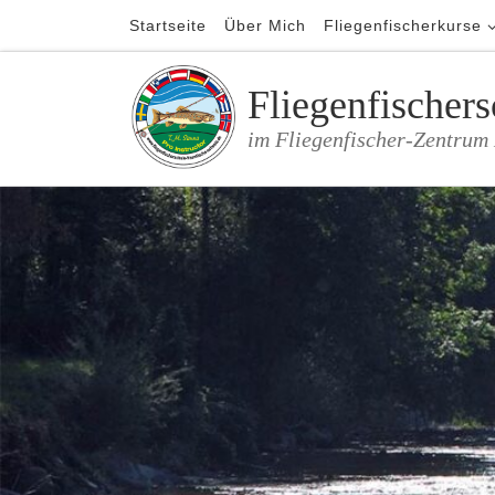
Startseite
Über Mich
Fliegenfischerkurse
Zum Inhalt springen
Fliegenfischer
im Fliegenfischer-Zentru