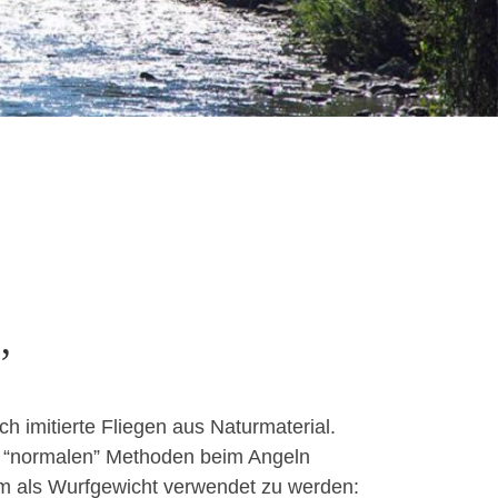
”
i­tierte Fliegen aus Natur­ma­te­r­i­al.
 “nor­malen” Meth­o­d­en beim Angeln
 um als Wur­fgewicht ver­wen­det zu wer­den: