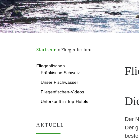
Startseite
»
Fliegenfischen
Fliegenfischen
Fl
Fränkische Schweiz
Unser Fischwasser
Fliegenfischen-Videos
Di
Unterkunft in Top-Hotels
Der Na
AKTUELL
Der g
beste­