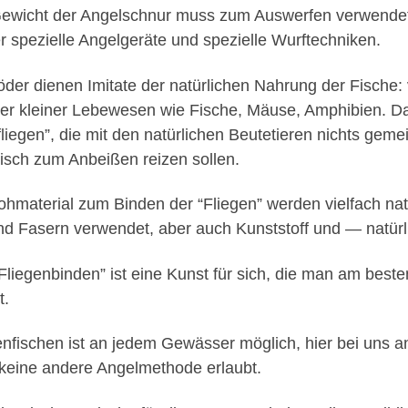
ewicht der Angelschnur muss zum Auswer­fen ver­wen­det
­er spezielle Angel­geräte und spezielle Wurftech­niken.
öder dienen Imi­tate der natür­lichen Nahrung der Fis­che:
­er klein­er Lebe­we­sen wie Fis­che, Mäuse, Amphi­bi­en. 
fliegen”, die mit den natür­lichen Beutetieren nichts gem
isch zum Anbeißen reizen sollen.
h­ma­te­r­i­al zum Binden der “Fliegen” wer­den vielfach nat
nd Fasern ver­wen­det, aber auch Kun­st­stoff und — natür­
Fliegen­binden” ist eine Kun­st für sich, die man am best
t.
en­fis­chen ist an jedem Gewäss­er möglich, hier bei uns a
keine andere Angel­meth­ode erlaubt.