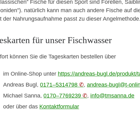
klas­sis­chen” Fis­che für diesen Sport sind Forellen, Saib
oniden”). natür­lich kann man auch andere Fis­che auf dies
rt der Nahrungsauf­nahme passt zu dieser Angel­meth­ode
eskarten für unser Fischwasser
fort kön­nen Sie die Tageskarten bestellen über
im Online-Shop unter
https://andreas-bugl.de/produkt/t
Andreas Bugl,
0171–5314798
,
andreas-bugl@t‑onli
Michael San­na,
0170–7769239
,
info@tmsanna.de
oder über das
Kon­tak­t­for­mu­lar