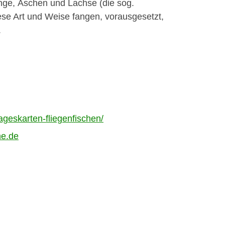
­linge, Äschen und Lachse (die sog.
e Art und Weise fan­gen, voraus­ge­set­zt,
.
ageskarten-fliegenfischen/
ne.de